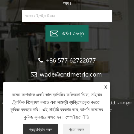
করব।
এখন তদন্ত
+86-577-62722077
wade@cntimetric.com
X
আমরা আপনাকে একটি ভাল ব্রাউজিং অভিজ্ঞতা দিতে, সাইটের
ট্র্যাফিক বিশ্লেষণ করতে এবং সামগ্রী ব্যক্তিগতকৃত করতে
কপিরাইট © 2022 Wenzhou Shuyi Import and Export Co., Ltd. - ভ্যাকুয়াম
কুকিজ ব্যবহার করি। এই সাইটটি ব্যবহার করে, আপনি আমাদের
সার্কিট ব্রেকার, আইসোলেশন সুইচ, লোড সুইচ - সর্বস্বত্ব সংরক্ষিত
কুকিজ ব্যবহারে সম্মত হন।
গোপনীয়তা নীতি
Links
Sitemap
RSS
XML
গোপনীয়তা নীতি
প্রত্যাখ্যান করুন
গ্রহণ করুন