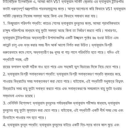
টাইমেট্রিক ইলেকট্রিক এ, আমরা জানি VS1 ভ্যাকুয়াম সার্কিট ব্রেকার এর ভ্যাকুয়াম ইন্টারপ্টার
কতটা গুরুত্বপূর্ণ যন্ত্রপাতির পারফরম্যান্সের জন্য। আসুন আলোচনা করি কিভাবে VS1 ভ্যাকুয়াম
সার্কিট ব্রেকারে লিকেজ সমস্যা আছে কিনা এবং কিভাবে সমাধান করা যায়।
1. ভিজ্যুয়াল পরিদর্শন পদ্ধতি: কাচের শেলের ভ্যাকুয়াম বুদবুদের জন্য, আমরা প্রাথমিকভাবে
চাক্ষুষ পরিদর্শনের মাধ্যমে বায়ু ফুটো সমস্যা আছে কিনা তা নির্ধারণ করতে পারি। সাধারণত,
ভ্যাকুয়াম ইন্টারপ্টারের অভ্যন্তরীণ উপাদানগুলির একটি উজ্জ্বল পৃষ্ঠের রঙ হওয়া উচিত এবং
কারেন্ট চালু এবং বন্ধ করার সময় নীল আর্ক আলো নির্গত করা উচিত। ভ্যাকুয়াম ডিগ্রী
গুরুতরভাবে কমে গেলে, অভ্যন্তরীণ রঙ ধূসর বা গাঢ় লালে পরিবর্তিত হতে পারে। যদিও এই
পদ্ধতিটি সহজ, এটি
রায়ের ফলাফল যথেষ্ট সঠিক নাও হতে পারে এবং সহজেই ভুল বিচারের দিকে নিয়ে যেতে পারে।
2. ভ্যাকুয়াম ডিগ্রী সনাক্তকরণ পদ্ধতি: ভ্যাকুয়াম ডিগ্রী সনাক্তকরণ পদ্ধতি ব্যবহার করে,
পাওয়ার বিভ্রাটের সময় সনাক্তকরণ করা যেতে পারে। যাইহোক, এই পদ্ধতিটি শুধুমাত্র বিদ্যুৎ
বিভ্রাটের সময় বায়ু ফুটো সনাক্ত করতে পারে এবং সনাক্তকরণের সময়কালে বায়ু ফুটো হওয়ার
সম্ভাবনা এখনও রয়েছে।
3. বেনিফিট বিশ্লেষণ: ভ্যাকুয়াম বুদবুদের পর্যায়ক্রমিক ভ্যাকুয়াম পরীক্ষার মাধ্যমে, ভ্যাকুয়াম
বুদবুদের বায়ু ফুটো মূল্যায়ন করা যেতে পারে। যাইহোক, এই পদ্ধতিটি একটি দীর্ঘ সময় নেয় এবং
ডিভাইসে পাওয়ার লস হতে পারে।
4. ভ্যাকুয়াম বুদবুদ পদ্ধতি: ভ্যাকুয়াম বুদবুদের বাইরে একটি দ্বি-স্তর ধাতব জাল মুড়ে এবং