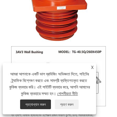
X
আমরা আপনাকে একটি ভাল ব্রাউজিং অভিজ্ঞতা দিতে, সাইটের
ট্র্যাফিক বিশ্লেষণ করতে এবং সামগ্রী ব্যক্তিগতকৃত করতে
কুকিজ ব্যবহার করি। এই সাইটটি ব্যবহার করে, আপনি আমাদের
কুকিজ ব্যবহারে সম্মত হন।
গোপনীয়তা নীতি
প্রত্যাখ্যান করুন
গ্রহণ করুন
হট ট্যাগ: এমভি ক্যাবিনেট ইপোক্সি রজন ওয়াল বুশিং, চীন, সরবরাহকারী,