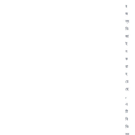
র
জ
ন্য
ডি
জা
ই
ন
ক
রা
হ
য়ে
ছে
,
এ
টি
বি
ভি
ন্ন