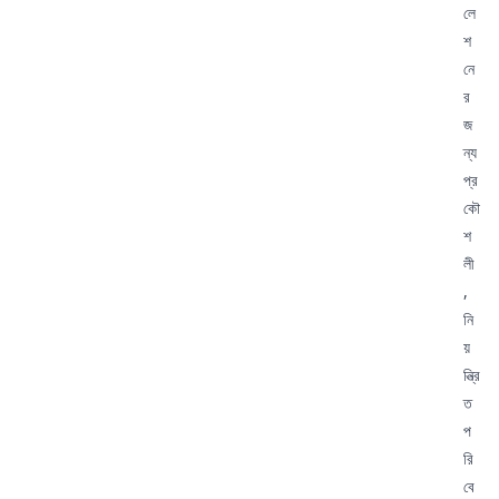
লে
শ
নে
র
জ
ন্য
প্র
কৌ
শ
লী
,
নি
য়
ন্ত্রি
ত
প
রি
বে