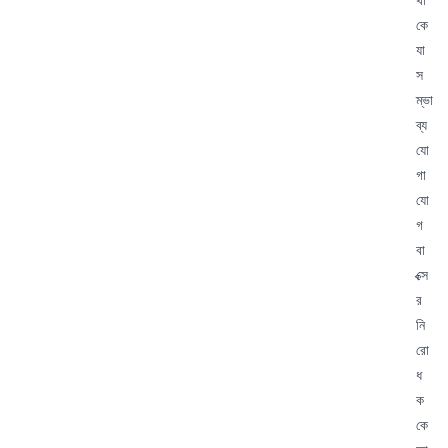
কে
যা
স
ম্ভা
ব্য
যো
গা
যো
গ
বা
ক্সে
র
নি
রো
ধ
ক
কে