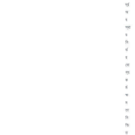
র্দ্র
অ
ব
স্থা
য়
নি
র্ভ
র
যো
গ্য
ক
র্ম
ক্ষ
ম
তা
নি
শ্চি
ত