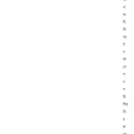
এ
বং
বি
ভি
ন্ন
ই
ন
স্ট
লে
শ
ন
প
রি
স্থি
তি
র
জ
ন্য