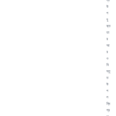
উ
প
যু
ক্ত
তা
র
আ
র
ও
বি
স্তৃ
ত
উ
প
ল
ব্ধি
প্র