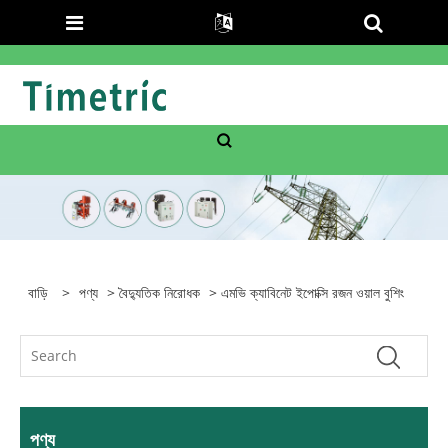
বাড়ি
>
পণ্য
>
বৈদ্যুতিক নিরোধক
> এমভি ক্যাবিনেট ইপোক্সি রজন ওয়াল বুশিং
পণ্য