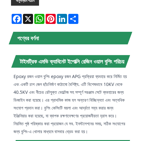
অনুসন্ধান পাঠান
Facebook
X
WhatsApp
Pinterest
LinkedIn
Share
পণ্যের বর্ণনা
টাইমট্রিক এমভি ক্যাবিনেট ইপোক্সি রেজিন ওয়াল বুশিং পরিচয়
Epoxy রজন ওয়াল বুশিং epoxy রজন APG প্রক্রিয়া ব্যবহার করে নির্মিত হয়
এবং একটি চাপ জেল ছাঁচনির্মাণ কাঠামো বৈশিষ্ট্য. এটি বিশেষভাবে 10KV থেকে
40.5KV এবং নীচের রেটযুক্ত ভোল্টেজ সহ সম্পূর্ণ সরঞ্জাম সেটে ব্যবহারের জন্য
ডিজাইন করা হয়েছে। এর প্রাথমিক কাজ হল অন্তরণ বিচ্ছিন্নতা এবং অত্যধিক
সংযোগ প্রদান করা। বুশিং কেসিংটি ময়লা এবং আর্দ্রতা সহ্য করার জন্য
ইঞ্জিনিয়ার করা হয়েছে, যা ব্যাপক রক্ষণাবেক্ষণের প্রয়োজনীয়তা হ্রাস করে।
নিয়মিত পৃষ্ঠ পরিষ্কার করা প্রয়োজন যে সব. ইনস্টলেশনের সময়, সঠিক সংযোগের
জন্য বুশিং-এ খোলার মাধ্যমে বাসবার থ্রেড করা হয়।