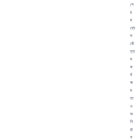
শে
র
ম
ধ্যে
স
র্বো
ত্ত
ম
ক
র্ম
ক্ষ
ম
তা
এ
বং
নি
রা
প