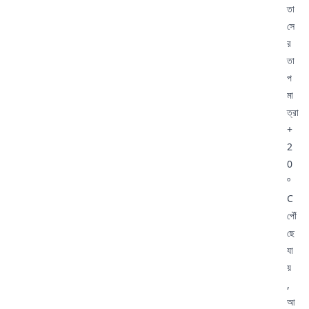
তা
সে
র
তা
প
মা
ত্রা
+
2
0
º
C
পৌঁ
ছে
যা
য়
,
আ