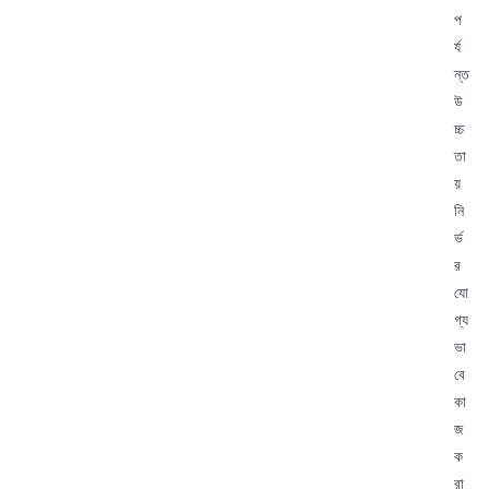
প
র্য
ন্ত
উ
চ্চ
তা
য়
নি
র্ভ
র
যো
গ্য
ভা
বে
কা
জ
ক
রা