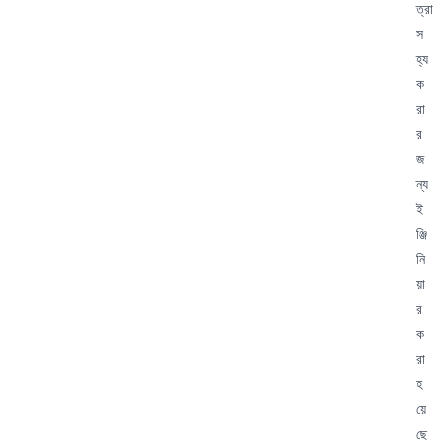
ত্রা
স
হ্য
ক
রা
র
জ
ন্য
ই
ঞ্জি
নি
য়া
র
ক
রা
হ
য়ে
ছে