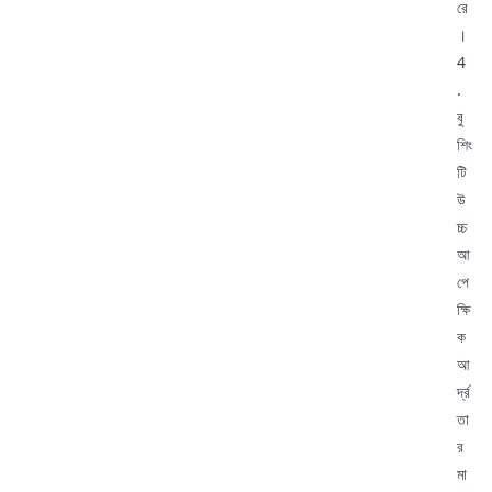
রে
।
4
.
বু
শিং
টি
উ
চ্চ
আ
পে
ক্ষি
ক
আ
র্দ্র
তা
র
মা