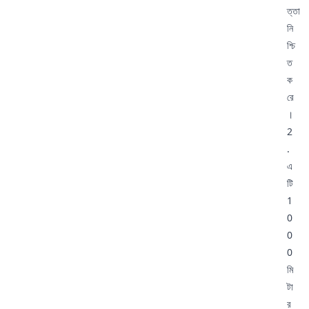
ত্তা
নি
শ্চি
ত
ক
রে
।
2
.
এ
টি
1
0
0
0
মি
টা
র