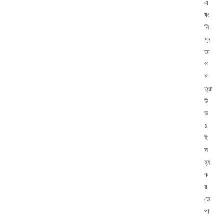
এ
বং
নি
ম্ন
তা
প
মা
ত্রা
উ
ভ
য়
ই
স
হ্য
ক
র
তে
পা