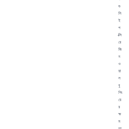
গু
লি
ই
প
ক্সি
রে
জি
ন
ও
য়া
ল
বু
শিং
য়ে
র
ক্ষ
ম
তা