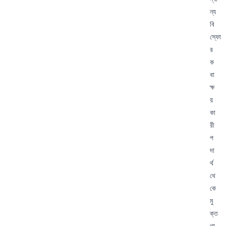
ন্য
বি
স্ফো
র
ক
বা
ক্ষ
য়
কা
রী
প
দা
র্থ
থে
কে
মু
ক্ত
থা