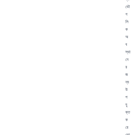
ভৌ
গ
লি
ক
অ
ব
স্থা
নে
র
জ
ন্য
উ
প
যু
ক্ত
ক
রে
তো