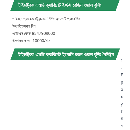
টাইমট্রিক এমভি ক্যাবিনেট ইপক্সি রেজিন ওয়াল বুশিং
প্যারামিটার (স্পেসিফিকেশন)
পরিবহন প্যাকেজ স্ট্যান্ডার্ড শিপিং এক্সপোর্ট প্যাকেজিং
উৎপত্তিস্থল চীন
এইচএস কোড 8547909000
উৎপাদন ক্ষমতা 10000/মাস
টাইমট্রিক এমভি ক্যাবিনেট ইপোক্সি রজন ওয়াল বুশিং বৈশিষ্ট্য
1
এবং অ্যাপ্লিকেশন
.
E
p
o
x
y
র
জ
ন