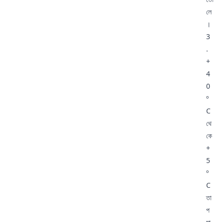
লে
।
3
.
+
4
0
º
C
থে
কে
+
5
º
C
তা
প