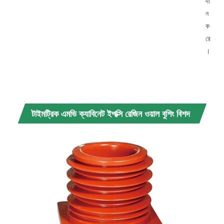
দা
ন
ক
রে
।
টাইমট্রিক এমভি ক্যাবিনেট ইপক্সি রেজিন ওয়াল বুশিং বিশদ
বিবরণ