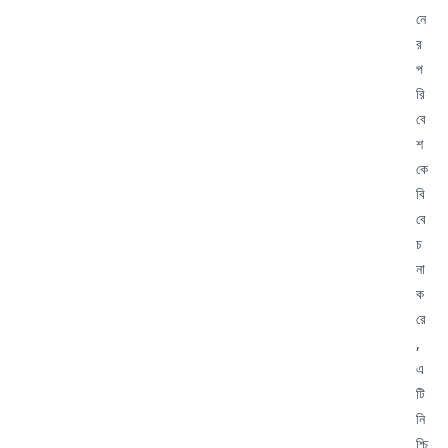
নে
র
প
রি
বে
শ
কে
বি
বে
চ
না
ক
রে
,
এ
টি
নি
শ্চি