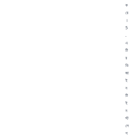
ক
রে
।
5
.
এ
টি
র
ডি
জা
ই
ন
টি
ই
ন
স্ট
লে
শ