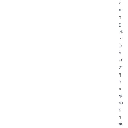
ও
য়া
ল
বু
শিং
বি
শে
ষ
ভা
বে
গৃ
হ
ম
ধ্য
স্থ
ই
ন
স্ট