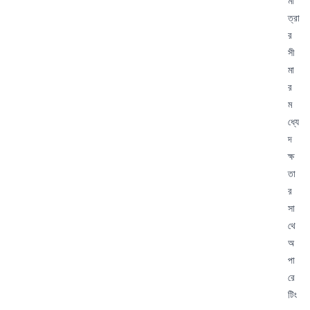
মা
ত্রা
র
সী
মা
র
ম
ধ্যে
দ
ক্ষ
তা
র
সা
থে
অ
পা
রে
টিং