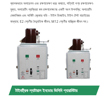
ব্যাপকভাবে অপারেশন এবং রক্ষণাবেক্ষণ খরচ কমাতে, সত্যিই পণ্য রক্ষণাবেক্ষণ-
মুক্ত, অপারেটিং প্রক্রিয়া কম রক্ষণাবেক্ষণের একটি অংশ উপলব্ধি; অপারেটিং
মেকানিজম এবং সার্কিট ব্রেকার বডি - টাইপ ডিজাইন, টাইপ টেস্ট যাচাইয়ের
মাধ্যমে; E2 শ্রেণীর বৈদ্যুতিক জীবন, M12 শ্রেণীর যান্ত্রিক জীবন সহ।
টাইমট্রিক ল্যাটারাল ইনডোর ভিসিবি প্যারামিটার
র
(স্পেসিফিকেশন)
সর্