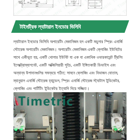
টাইমট্রিক ল্যাটারাল ইনডোর ভিসিবি
ল্যাটারাল ইনডোর ভিসিবি অপারেটিং মেকানিজম হল একটি মডুলার স্প্রিং এনার্জি
স্টোরেজ অপারেটিং মেকানিজম। অপারেটিং মেকানিজম একটি ক্লোজিং ইউনিটের
সাথে একীভূত হয়, একটি খোলার ইউনিট যা এক বা একাধিক ওভারকারেন্ট ট্রিপিং
ইলেক্ট্রোম্যাগনেট, একটি অক্জিলিয়ারী সুইচ, একটি ইঙ্গিতকারী ডিভাইস এবং
অন্যান্য উপাদানগুলির সমন্বয়ে গঠিত; সামনে ক্লোজিং এবং বিভাজন বোতাম,
ম্যানুয়াল এনার্জি স্টোরেজ হ্যান্ডেল, স্প্রিং এনার্জি স্টোরেজ স্ট্যাটাস ইন্ডিকেটর,
ক্লোজিং এবং পার্টিটিং ইন্ডিকেটর ইত্যাদি দিয়ে সজ্জিত।