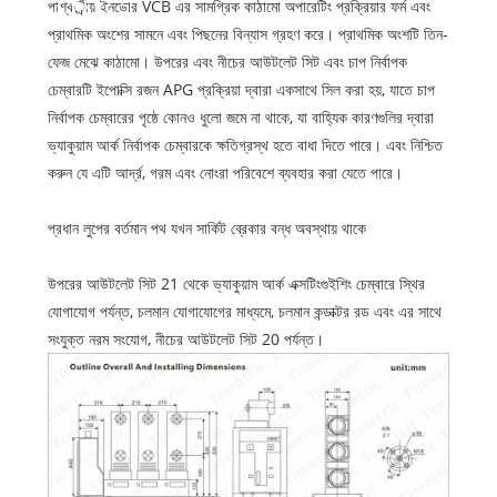
পাশ্বর্ীয় ইনডোর VCB এর সামগ্রিক কাঠামো অপারেটিং প্রক্রিয়ার ফর্ম এবং
প্রাথমিক অংশের সামনে এবং পিছনের বিন্যাস গ্রহণ করে। প্রাথমিক অংশটি তিন-
ফেজ মেঝে কাঠামো। উপরের এবং নীচের আউটলেট সিট এবং চাপ নির্বাপক
চেম্বারটি ইপোক্সি রজন APG প্রক্রিয়া দ্বারা একসাথে সিল করা হয়, যাতে চাপ
নির্বাপক চেম্বারের পৃষ্ঠে কোনও ধুলো জমে না থাকে, যা বাহ্যিক কারণগুলির দ্বারা
ভ্যাকুয়াম আর্ক নির্বাপক চেম্বারকে ক্ষতিগ্রস্থ হতে বাধা দিতে পারে। এবং নিশ্চিত
করুন যে এটি আর্দ্র, গরম এবং নোংরা পরিবেশে ব্যবহার করা যেতে পারে।
প্রধান লুপের বর্তমান পথ যখন সার্কিট ব্রেকার বন্ধ অবস্থায় থাকে
উপরের আউটলেট সিট 21 থেকে ভ্যাকুয়াম আর্ক এক্সটিংগুইশিং চেম্বারে স্থির
যোগাযোগ পর্যন্ত, চলমান যোগাযোগের মাধ্যমে, চলমান কন্ডাক্টর রড এবং এর সাথে
সংযুক্ত নরম সংযোগ, নীচের আউটলেট সিট 20 পর্যন্ত।