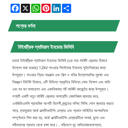
Facebook
X
WhatsApp
Pinterest
LinkedIn
Share
পণ্যের বর্ণনা
টাইমট্রিক ল্যাটারাল ইনডোর ভিসিবি
চায়না টাইমট্রিক ল্যাটারাল ইনডোর ভিসিবি (এর পরে সার্কিট ব্রেকার হিসাবে
উল্লেখ করা হয়েছে) 12kV পাওয়ার সিস্টেমের ইনডোর সুইচগিয়ারের জন্য
উপযুক্ত। পাওয়ার গ্রিড সরঞ্জাম এবং শিল্প ও খনির উদ্যোগগুলির সুরক্ষা এবং
নিয়ন্ত্রণ ইউনিট হিসাবে, এটি বিভিন্ন প্রকৃতির বিভিন্ন লোড নিক্ষেপ এবং কাটা
এবং ঘন ঘন অপারেশন এবং একাধিকবার শর্ট-সার্কিট কারেন্টের জন্য উপযুক্ত।
পণ্যটি একটি নতুন সার্কিট ব্রেকার অপারেটিং মেকানিজম ব্যবহার করে,
এনজিভিএসসি প্রাথমিক অংশটি বিদেশী ব্র্যান্ডের সলিড সিলিং পোল ব্যবহার করতে
পারে, ভ্যাকুয়াম আর্ক এক্সটিংগুইশিং চেম্বার এবং প্রধান সার্কিটের অংশগুলিকে
সম্পূর্ণভাবে সিল করা হয়, আর্ক এক্সটিংগুইশিং চেম্বারটিকে সংঘর্ষ, ধুলো এবং
ঘনীভবনের প্রভাব থেকে রক্ষা করে। , পরিবেশে দৃঢ় অভিযোজনযোগ্যতা,