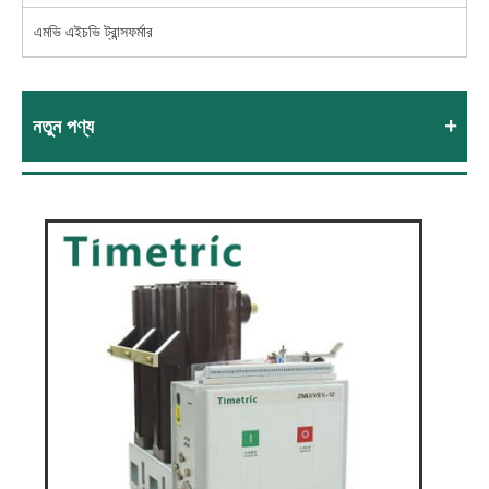
এমভি এইচভি ট্রান্সফর্মার
নতুন পণ্য