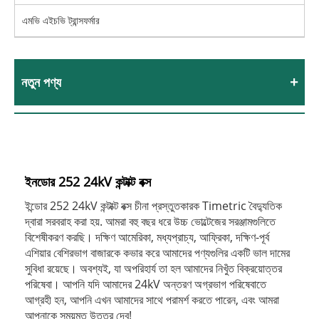
এমভি এইচভি ট্রান্সফর্মার
নতুন পণ্য
ইনডোর 252 24kV কন্টাক্ট বক্স
ইন্ডোর 252 24kV কন্টাক্ট বক্স চীনা প্রস্তুতকারক Timetric বৈদ্যুতিক
দ্বারা সরবরাহ করা হয়. আমরা বহু বছর ধরে উচ্চ ভোল্টেজের সরঞ্জামগুলিতে
বিশেষীকরণ করছি। দক্ষিণ আমেরিকা, মধ্যপ্রাচ্য, আফ্রিকা, দক্ষিণ-পূর্ব
এশিয়ার বেশিরভাগ বাজারকে কভার করে আমাদের পণ্যগুলির একটি ভাল দামের
সুবিধা রয়েছে। অবশ্যই, যা অপরিহার্য তা হল আমাদের নিখুঁত বিক্রয়োত্তর
পরিষেবা। আপনি যদি আমাদের 24kV অন্তরণ অগ্রভাগ পরিষেবাতে
আগ্রহী হন, আপনি এখন আমাদের সাথে পরামর্শ করতে পারেন, এবং আমরা
আপনাকে সময়মত উত্তর দেব!