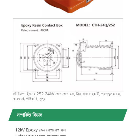
হট ট্যাগ: ইন্ডোর 252 24kV যোগাযোগ বক্স, চীন, সরবরাহকারী, প্রস্তুতকারক,
কারখানা, পাইকারি, মূল্য
সম্পর্কিত বিভাগ
12kV Epoxy রজন যোগাযোগ বাক্স