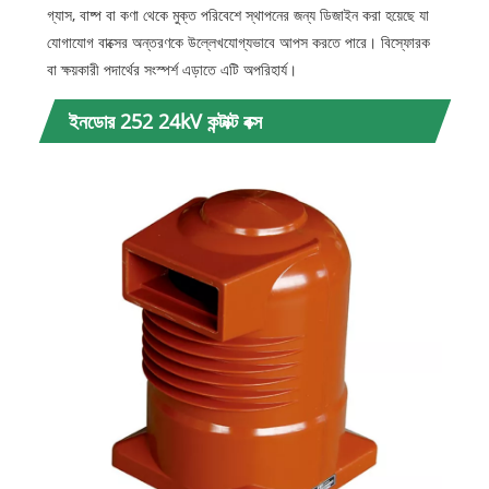
গ্যাস, বাষ্প বা কণা থেকে মুক্ত পরিবেশে স্থাপনের জন্য ডিজাইন করা হয়েছে যা
যোগাযোগ বাক্সের অন্তরণকে উল্লেখযোগ্যভাবে আপস করতে পারে। বিস্ফোরক
বা ক্ষয়কারী পদার্থের সংস্পর্শ এড়াতে এটি অপরিহার্য।
ইনডোর 252 24kV কন্টাক্ট বক্স