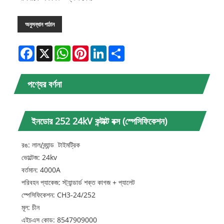
অনুসন্ধান পাঠান
Facebook
X
WhatsApp
Pinterest
LinkedIn
Share
পণ্যের বর্ণনা
ইনডোর 252 24kV কন্টাক্ট বক্স (স্পেসিফিকেশন)
রঙ: লাল/ব্র্যান্ড টাইমট্রিক
ভোল্টেজ: 24kv
বর্তমান: 4000A
পরিবহন প্যাকেজ: স্ট্যান্ডার্ড শক্ত কাগজ + প্যালেট
স্পেসিফিকেশন: CH3-24/252
মূল: চীন
এইচএস কোড: 8547909000