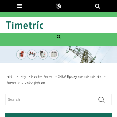
বাড়ি
>
পণ্য
>
বৈদ্যুতিক নিরোধক
>
24kV Epoxy রজন যোগাযোগ বাক্স
>
ইনডোর 252 24kV কন্টাক্ট বক্স