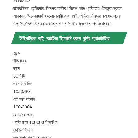
সরবরাহ করে
রাসায়নিকের প্রতিরোধ, বিশেষত ক্ষারীয় পরিবেশ, তাপ প্রতিরোধ, বিস্তৃত স্তরের
আনুগত্য, উচ্চ প্রসার্য, সংকোচনকারী এবং নমনীয় শক্তি, নিরাময়ে কম সংকোচন,
উচ্চ বৈদ্যুতিক নিরোধক এবং ধরে রাখার বৈশিষ্ট্য এবং জারা প্রতিরোধের।
টাইমট্রিক হাই ভোল্টেজ ইপোক্সি রজন বুশিং প্যারামিটার
(স্পেসিফিকেশন)
ব্র্যান্ড
টাইমট্রিক
ব্যাস
60 মিমি
প্রসার্য শক্তি
10.4MPa
রেট করা বর্তমান
100-300A
যোগানের ক্ষমতা
প্রতি মাসে 100000 পিস/পিস
ডেলিভারি সময়
জমা করার পর 2-5 সপ্তাহ