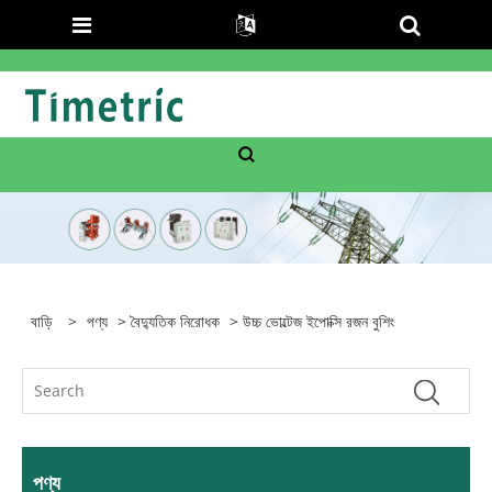
বাড়ি
>
পণ্য
>
বৈদ্যুতিক নিরোধক
> উচ্চ ভোল্টেজ ইপোক্সি রজন বুশিং
পণ্য