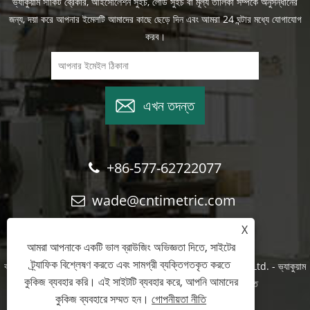
ভ্যাকুয়াম সার্কিট ব্রেকার, আইসোলেশন সুইচ, লোড সুইচ বা মূল্য তালিকা সম্পর্কে অনুসন্ধানের
জন্য, দয়া করে আপনার ইমেলটি আমাদের কাছে ছেড়ে দিন এবং আমরা 24 ঘন্টার মধ্যে যোগাযোগ
করব।
এখন তদন্ত
+86-577-62722077
wade@cntimetric.com
X
আমরা আপনাকে একটি ভাল ব্রাউজিং অভিজ্ঞতা দিতে, সাইটের
ট্র্যাফিক বিশ্লেষণ করতে এবং সামগ্রী ব্যক্তিগতকৃত করতে
কপিরাইট © 2022 Wenzhou Shuyi Import and Export Co., Ltd. - ভ্যাকুয়াম
কুকিজ ব্যবহার করি। এই সাইটটি ব্যবহার করে, আপনি আমাদের
সার্কিট ব্রেকার, আইসোলেশন সুইচ, লোড সুইচ - সর্বস্বত্ব সংরক্ষিত
কুকিজ ব্যবহারে সম্মত হন।
গোপনীয়তা নীতি
Links
Sitemap
RSS
XML
গোপনীয়তা নীতি