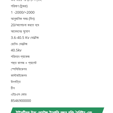
পরিমাণ (টুকরা)
1 -2000/>2000
আনুমানিক সময় (দিন)
20/আলোচনা করতে হবে
আবেদনের সুযোগ
3.6-40.5 Kv ভোল্টেজ
রেটেড ভোল্টেজ
40.5kv
পরিবহন প্যাকেজ
শক্ত কাগজ + প্যালেট
স্পেসিফিকেশন
কাস্টমাইজেশন
উৎপত্তি
চীন
এইচএস কোড
8546900000
টাইমট্রিক উচ্চ ভোল্টেজ ইপোক্সি রজন বুশিং বৈশিষ্ট্য এবং