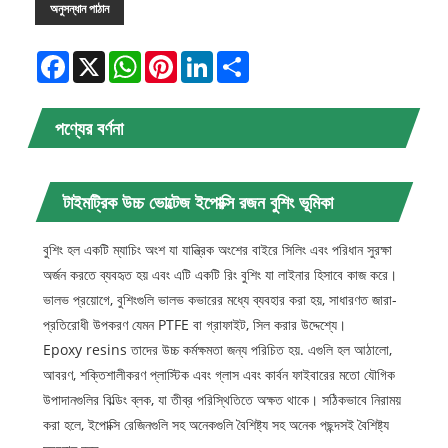
অনুসন্ধান পাঠান
Facebook
X
WhatsApp
Pinterest
LinkedIn
Share
পণ্যের বর্ণনা
টাইমট্রিক উচ্চ ভোল্টেজ ইপোক্সি রজন বুশিং ভূমিকা
বুশিং হল একটি ম্যাচিং অংশ যা যান্ত্রিক অংশের বাইরে সিলিং এবং পরিধান সুরক্ষা
অর্জন করতে ব্যবহৃত হয় এবং এটি একটি রিং বুশিং যা লাইনার হিসাবে কাজ করে।
ভালভ প্রয়োগে, বুশিংগুলি ভালভ কভারের মধ্যে ব্যবহার করা হয়, সাধারণত জারা-
প্রতিরোধী উপকরণ যেমন PTFE বা গ্রাফাইট, সিল করার উদ্দেশ্যে।
Epoxy resins তাদের উচ্চ কর্মক্ষমতা জন্য পরিচিত হয়. এগুলি হল আঠালো,
আবরণ, শক্তিশালীকরণ প্লাস্টিক এবং গ্লাস এবং কার্বন ফাইবারের মতো যৌগিক
উপাদানগুলির বিল্ডিং ব্লক, যা তীব্র পরিস্থিতিতে অক্ষত থাকে। সঠিকভাবে নিরাময়
করা হলে, ইপোক্সি রেজিনগুলি সহ অনেকগুলি বৈশিষ্ট্য সহ অনেক পছন্দসই বৈশিষ্ট্য