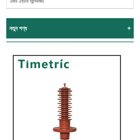
এমভি এইচভি ট্রান্সফর্মার
নতুন পণ্য