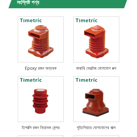
সংশ্লিষ্ট পণ্য
Epoxy রজন অন্তরক
মাঝারি ভোল্টেজ যোগাযোগ বক্স
ইপোক্সি রজন নিরোধক সেন্সর
সুইচগিয়ারে যোগাযোগের বাক্স