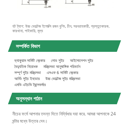
হট ট্যাগ: উচ্চ ভোল্টেজ ইপোক্সি রজন বুশিং, চীন, সরবরাহকারী, প্রস্তুতকারক,
কারখানা, পাইকারি, মূল্য
সম্পর্কিত বিভাগ
ভ্যাকুয়াম সার্কিট ব্রেকার
লোড সুইচ
আইসোলেশন সুইচ
বৈদ্যুতিক নিরোধক
মন্ত্রিসভা আনুষাঙ্গিক পরিবর্তন
সম্পূর্ণ সুইচ মন্ত্রিসভা
এসএফ 6 সার্কিট ব্রেকার
আর্থিং সুইচ ইনডোর
উচ্চ ভোল্টেজ সুইচ মন্ত্রিসভা
এমভি এইচভি ট্রান্সফর্মার
অনুসন্ধান পাঠান
নীচের ফর্মে আপনার তদন্ত দিতে নির্দ্বিধায় দয়া করে. আমরা আপনাকে 24
ঘন্টার মধ্যে উত্তর দেব।